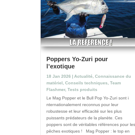
Poppers Yo-Zuri pour
l’exotique
18 Jan 2026
|
Actualité
,
Connaissance du
matériel
,
Conseils techniques
,
Team
Flashmer
,
Tests produits
Le Mag Popper et le Bull Pop Yo-Zuri sont i
nternationalement reconnus pour leur
robustesse et leur efficacité sur les plus
puissants prédateurs de la planète. Ces
poppers sont de véritables références pour le
pêches exotiques ! Mag Popper : le top en