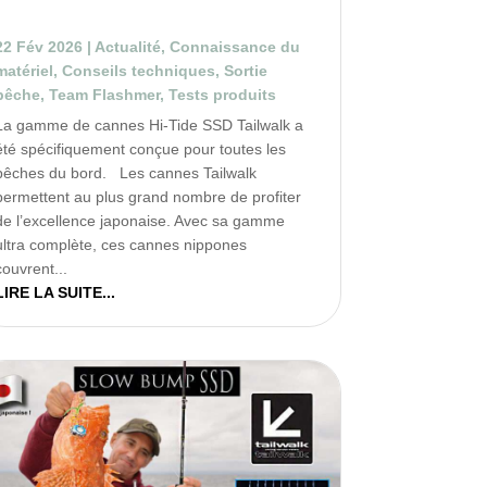
!
22 Fév 2026
|
Actualité
,
Connaissance du
matériel
,
Conseils techniques
,
Sortie
pêche
,
Team Flashmer
,
Tests produits
La gamme de cannes Hi-Tide SSD Tailwalk a
été spécifiquement conçue pour toutes les
pêches du bord. Les cannes Tailwalk
permettent au plus grand nombre de profiter
de l’excellence japonaise. Avec sa gamme
ultra complète, ces cannes nippones
couvrent...
LIRE LA SUITE...