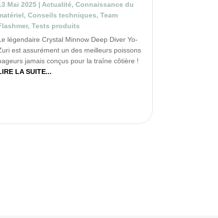
13 Mai 2025
|
Actualité
,
Connaissance du
matériel
,
Conseils techniques
,
Team
Flashmer
,
Tests produits
Le légendaire Crystal Minnow Deep Diver Yo-
Zuri est assurément un des meilleurs poissons
nageurs jamais conçus pour la traîne côtière !
LIRE LA SUITE...