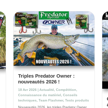
Triples Predator Owner :
nouveautés 2026 !
18 Avr 2026
|
Actualité
,
Compétition
,
Connaissance du matériel
,
Conseils
techniques
,
Team Flashmer
,
Tests produits
Nouveautés 2026, les triples Predator Owner