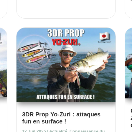
3DR Prop Yo-Zuri : attaques
fun en surface !
12 Juil 2025
|
Actualité
,
Connaissance du