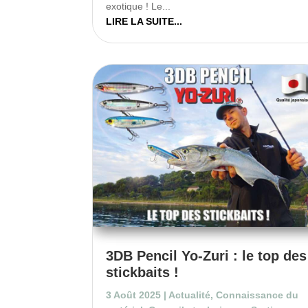
exotique ! Le...
LIRE LA SUITE...
3DB Pencil Yo-Zuri : le top des
stickbaits !
3 Août 2025
|
Actualité
,
Connaissance du