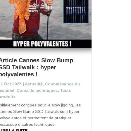
Article Cannes Slow Bump
SSD Tailwalk : hyper
polyvalentes !
11 Oct 2025
|
Actualité
,
Connaissance du
matériel
,
Conseils techniques
,
Tests
produits
Initialement conçues pour le slow jigging, les
cannes Slow Bump SSD Tailwalk sont hyper
polyvalentes et permettent de pratiquer
beaucoup d’autres techniques.
LIRE LA SUITE...