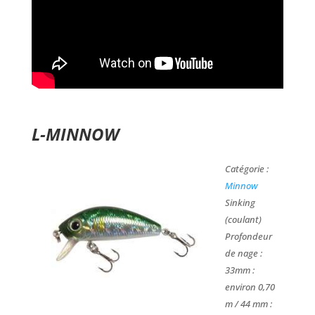
L-MINNOW
Catégorie :
Minnow
Sinking
(coulant)
Profondeur
de nage :
33mm :
environ 0,70
m / 44 mm :