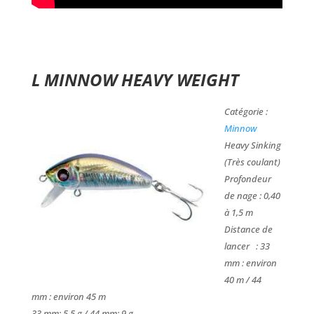
L MINNOW HEAVY WEIGHT
Catégorie :
Minnow
Heavy Sinking
(Très coulant)
Profondeur
de nage : 0,40
à 1,5 m
Distance de
lancer : 33
mm : environ
40 m / 44
mm : environ 45 m
33 mm: 5,5 g / 44 mm: 9 g