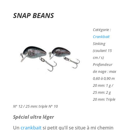
SNAP BEANS
Catégorie :
Crankbait
Sinking
(coulant 15
cm / s)
Profondeur
de nage : max
0,60 à 0,90 m
20 mm: 1 g /
25 mm: 2 g
20 mm: Triple
N° 12 / 25 mm: triple N° 10
Spécial ultra léger
Un
crankbait
si petit qu’il se situe à mi chemin