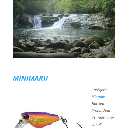
MINIMARU
Catégorie :
Minnow
Flottant
Profondeur
de nage : max
0,50 m