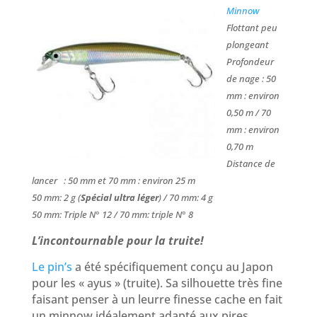
Minnow
Flottant peu
plongeant
Profondeur
de nage : 50
mm : environ
0,50 m / 70
mm : environ
0,70 m
Distance de
lancer : 50 mm et 70 mm : environ 25 m
50 mm: 2 g (
Spécial ultra léger
) / 70 mm: 4 g
50 mm: Triple N° 12 / 70 mm: triple N° 8
L’incontournable pour la truite!
Le pin’s
a été spécifiquement conçu au Japon
pour les « ayus » (truite). Sa silhouette très fine
faisant penser à un leurre finesse cache en fait
un minnow idéalement adapté aux pires