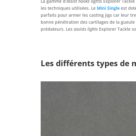
La gamme d’
assist hooks
lights Explorer Tackl
les techniques utilisées. Le
Mini Single
est dot
parfaits pour armer les casting jigs car leur t
bonne pénétration des cartilages de la gueul
prédateurs. Les
assists lights
Explorer Tackle son
Les différents types de