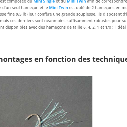
e est composée du
Mini Single
et du
Mini Twin
afin de correspondre à
é d’un seul hameçon et le
Mini Twin
est doté de 2 hameçons en mo
resse fine (65 lb) leur confère une grande souplesse. Ils disposent d
e mais ces derniers sont néanmoins suffisamment robustes pour s
t disponibles avec des hameçons de taille 6, 4, 2, 1 et 1/0 : l’idéal
 montages en fonction des techniqu