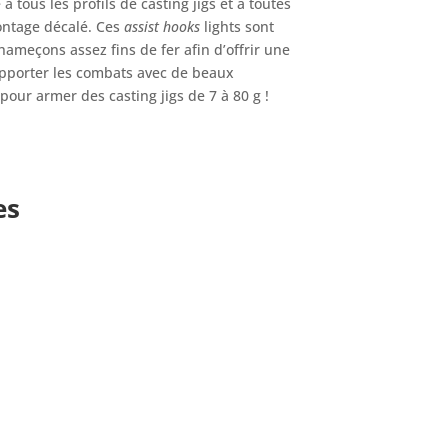
 tous les profils de casting jigs et à toutes
ntage décalé. Ces
assist hooks
lights sont
’hameçons assez fins de fer afin d’offrir une
upporter les combats avec de beaux
 pour armer des casting jigs de 7 à 80 g !
es