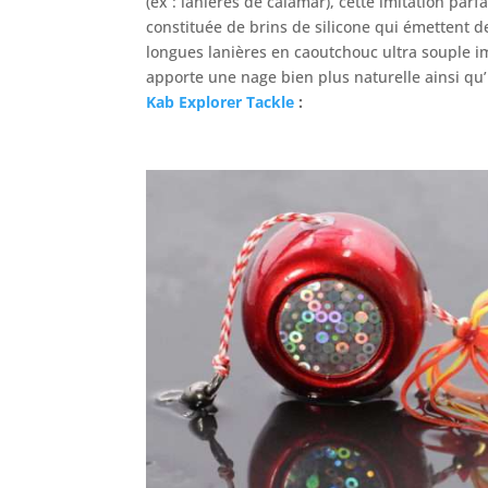
(ex : lanières de calamar), cette imitation par
constituée de brins de silicone qui émettent de
longues lanières en caoutchouc ultra souple imi
apporte une nage bien plus naturelle ainsi qu’
Kab Explorer Tackle
: