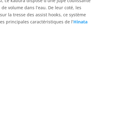
nsi, ce kabura dispose d’une jupe coulissante
 de volume dans l’eau. De leur coté, les
 sur la tresse des assist hooks, ce système
s principales caractéristiques de l’
Hinata