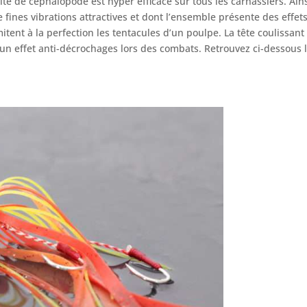
faite de céphalopode est hyper efficace sur tous les carnassiers. Ai
 fines vibrations attractives et dont l’ensemble présente des effets
tent à la perfection les tentacules d’un poulpe. La tête coulissant
un effet anti-décrochages lors des combats. Retrouvez ci-dessous le