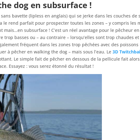
the dog en subsurface !
sans bavette (lipless en anglais) qui se jerke dans les couches de 
la le rend parfait pour prospecter toutes les zones – y compris les 
 mais…en subsurface ! C’est un réel avantage pour le pêcheur en c
 trop basses ou – au contraire – lorsqu’elles sont trop chaudes et 
galement fréquent dans les zones trop pêchées avec des poissons
er à pêcher en walking the dog – mais sous l’eau. Le
3D Twitchbai
tant. Le simple fait de pêcher en dessous de la pellicule fait alor
ace. Essayez : vous serez étonné du résultat !