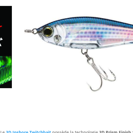
 Le
3D Inshore Twitchbait
possède la technologie
3D Prism Finish