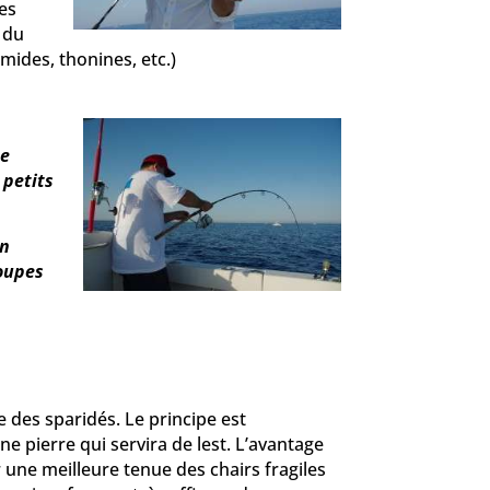
les
 du
ides, thonines, etc.)
ne
 petits
en
coupes
re des sparidés. Le principe est
ne pierre qui servira de lest. L’avantage
r une meilleure tenue des chairs fragiles