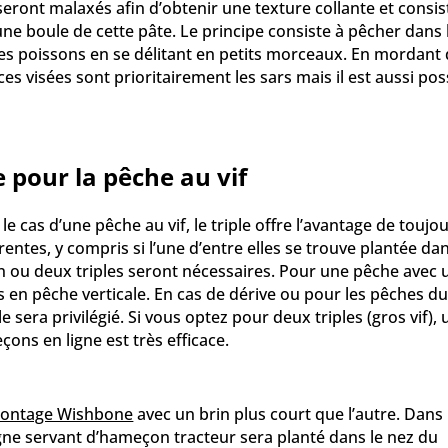
seront malaxés afin d’obtenir une texture collante et consist
une boule de cette pâte. Le principe consiste à pêcher dans
e les poissons en se délitant en petits morceaux. En mordant 
es visées sont prioritairement les sars mais il est aussi po
 pour la pêche au vif
le cas d’une pêche au vif, le triple offre l’avantage de tou
entes, y compris si l’une d’entre elles se trouve plantée dan
un ou deux triples seront nécessaires. Pour une pêche avec 
s en pêche verticale. En cas de dérive ou pour les pêches d
e sera privilégié. Si vous optez pour deux triples (gros vif),
ons en ligne est très efficace.
ontage Wishbone
avec un brin plus court que l’autre. Dans
a ligne servant d’hameçon tracteur sera planté dans le nez du