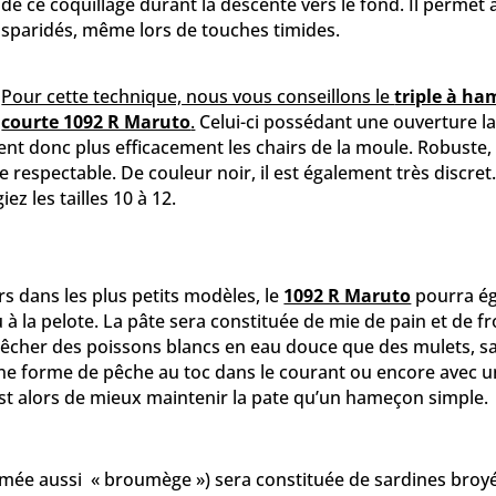
de ce coquillage durant la descente vers le fond. Il permet 
sparidés, même lors de touches timides.
Pour cette technique, nous vous conseillons le
triple à h
courte 1092 R Maruto
.
Celui-ci possédant une ouverture lar
nt donc plus efficacement les chairs de la moule. Robuste, i
e respectable. De couleur noir, il est également très discret
ez les tailles 10 à 12.
s dans les plus petits modèles, le
1092 R Maruto
pourra ég
 à la pelote. La pâte sera constituée de mie de pain et de f
cher des poissons blancs en eau douce que des mulets, saup
ne forme de pêche au toc dans le courant ou encore avec 
est alors de mieux maintenir la pate qu’un hameçon simple.
ommée aussi « broumège ») sera constituée de sardines broyé