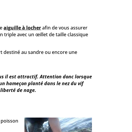
ne
aiguille à locher
afin de vous assurer
riple avec un œillet de taille classique
rt destiné au sandre ou encore une
us il est attractif. Attention donc lorsque
u’un hameçon planté dans le nez du vif
liberté de nage.
u poisson