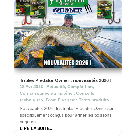
Triples Predator Owner : nouveautés 2026 !
18 Avr 2026
|
Actualité
,
Compétition
,
Connaissance du matériel
,
Conseils
techniques
,
Team Flashmer
,
Tests produits
Nouveautés 2026, les triples Predator Owner sont
spécifiquement conçus pour armer les poissons
nageurs.
LIRE LA SUITE...