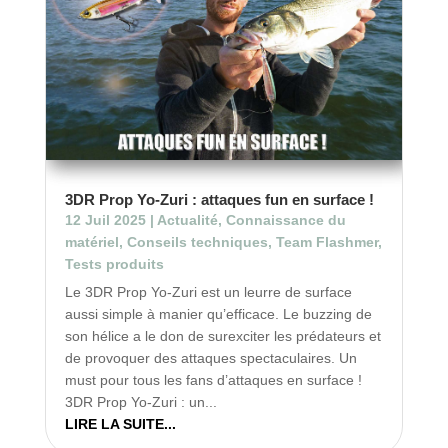
3DR Prop Yo-Zuri : attaques fun en surface !
12 Juil 2025
|
Actualité
,
Connaissance du
matériel
,
Conseils techniques
,
Team Flashmer
,
Tests produits
Le 3DR Prop Yo-Zuri est un leurre de surface
aussi simple à manier qu’efficace. Le buzzing de
son hélice a le don de surexciter les prédateurs et
de provoquer des attaques spectaculaires. Un
must pour tous les fans d’attaques en surface !
3DR Prop Yo-Zuri : un...
LIRE LA SUITE...