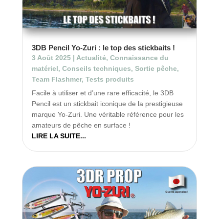
3DB Pencil Yo-Zuri : le top des stickbaits !
3 Août 2025
|
Actualité
,
Connaissance du
matériel
,
Conseils techniques
,
Sortie pêche
,
Team Flashmer
,
Tests produits
Facile à utiliser et d’une rare efficacité, le 3DB
Pencil est un stickbait iconique de la prestigieuse
marque Yo-Zuri. Une véritable référence pour les
amateurs de pêche en surface !
LIRE LA SUITE...