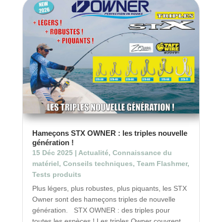
Hameçons STX OWNER : les triples nouvelle
génération !
15 Déc 2025
|
Actualité
,
Connaissance du
matériel
,
Conseils techniques
,
Team Flashmer
,
Tests produits
Plus légers, plus robustes, plus piquants, les STX
Owner sont des hameçons triples de nouvelle
génération. STX OWNER : des triples pour
toutes les espèces ! Les triples Owner couvrent