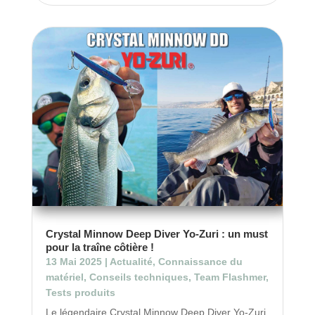
Crystal Minnow Deep Diver Yo-Zuri : un must
pour la traîne côtière !
13 Mai 2025
|
Actualité
,
Connaissance du
matériel
,
Conseils techniques
,
Team Flashmer
,
Tests produits
Le légendaire Crystal Minnow Deep Diver Yo-Zuri