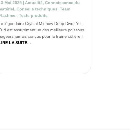
13 Mai 2025
|
Actualité
,
Connaissance du
matériel
,
Conseils techniques
,
Team
Flashmer
,
Tests produits
Le légendaire Crystal Minnow Deep Diver Yo-
Zuri est assurément un des meilleurs poissons
nageurs jamais conçus pour la traîne côtière !
LIRE LA SUITE...