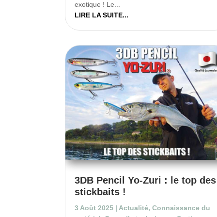
exotique ! Le...
LIRE LA SUITE...
3DB Pencil Yo-Zuri : le top des
stickbaits !
3 Août 2025
|
Actualité
,
Connaissance du