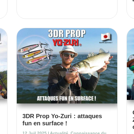
3DR Prop Yo-Zuri : attaques
fun en surface !
12 Juil 2025
|
Actualité
,
Connaissance du