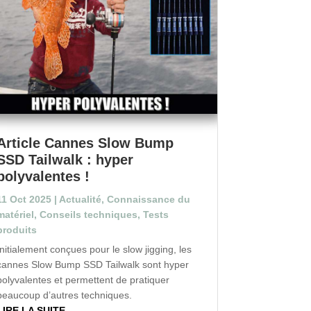
Article Cannes Slow Bump
SSD Tailwalk : hyper
polyvalentes !
11 Oct 2025
|
Actualité
,
Connaissance du
matériel
,
Conseils techniques
,
Tests
produits
Initialement conçues pour le slow jigging, les
cannes Slow Bump SSD Tailwalk sont hyper
polyvalentes et permettent de pratiquer
beaucoup d’autres techniques.
LIRE LA SUITE...