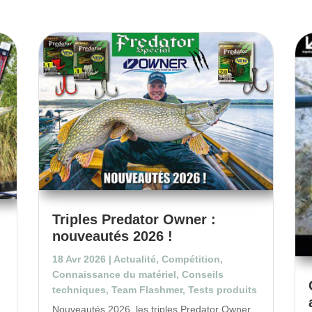
Triples Predator Owner :
nouveautés 2026 !
18 Avr 2026
|
Actualité
,
Compétition
,
Connaissance du matériel
,
Conseils
techniques
,
Team Flashmer
,
Tests produits
Nouveautés 2026, les triples Predator Owner