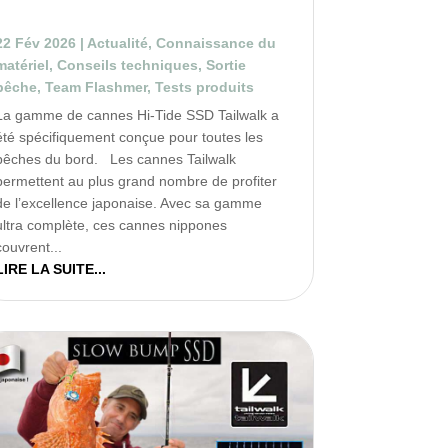
!
22 Fév 2026
|
Actualité
,
Connaissance du
matériel
,
Conseils techniques
,
Sortie
pêche
,
Team Flashmer
,
Tests produits
La gamme de cannes Hi-Tide SSD Tailwalk a
été spécifiquement conçue pour toutes les
pêches du bord. Les cannes Tailwalk
permettent au plus grand nombre de profiter
de l’excellence japonaise. Avec sa gamme
ultra complète, ces cannes nippones
couvrent...
LIRE LA SUITE...