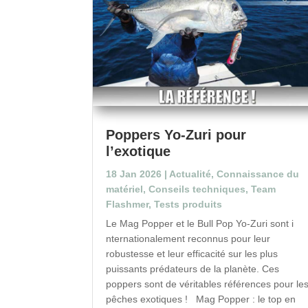
Poppers Yo-Zuri pour
l’exotique
18 Jan 2026
|
Actualité
,
Connaissance du
matériel
,
Conseils techniques
,
Team
Flashmer
,
Tests produits
Le Mag Popper et le Bull Pop Yo-Zuri sont i
nternationalement reconnus pour leur
robustesse et leur efficacité sur les plus
puissants prédateurs de la planète. Ces
poppers sont de véritables références pour le
pêches exotiques ! Mag Popper : le top en