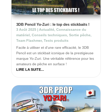
3DB Pencil Yo-Zuri : le top des stickbaits !
3 Août 2025
|
Actualité
,
Connaissance du
matériel
,
Conseils techniques
,
Sortie pêche
,
Team Flashmer
,
Tests produits
Facile à utiliser et d’une rare efficacité, le 3DB
Pencil est un stickbait iconique de la prestigieuse
marque Yo-Zuri. Une véritable référence pour les
amateurs de pêche en surface !
LIRE LA SUITE...