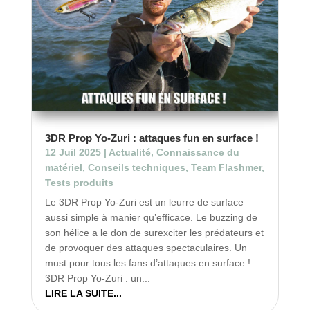
3DR Prop Yo-Zuri : attaques fun en surface !
12 Juil 2025
|
Actualité
,
Connaissance du
matériel
,
Conseils techniques
,
Team Flashmer
,
Tests produits
Le 3DR Prop Yo-Zuri est un leurre de surface
aussi simple à manier qu’efficace. Le buzzing de
son hélice a le don de surexciter les prédateurs et
de provoquer des attaques spectaculaires. Un
must pour tous les fans d’attaques en surface !
3DR Prop Yo-Zuri : un...
LIRE LA SUITE...