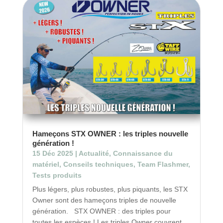
Hameçons STX OWNER : les triples nouvelle
génération !
15 Déc 2025
|
Actualité
,
Connaissance du
matériel
,
Conseils techniques
,
Team Flashmer
,
Tests produits
Plus légers, plus robustes, plus piquants, les STX
Owner sont des hameçons triples de nouvelle
génération. STX OWNER : des triples pour
toutes les espèces ! Les triples Owner couvrent