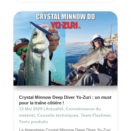
Crystal Minnow Deep Diver Yo-Zuri : un must
pour la traîne côtière !
13 Mai 2025
|
Actualité
,
Connaissance du
matériel
,
Conseils techniques
,
Team Flashmer
,
Tests produits
Le légendaire Crystal Minnow Deep Diver Yo-Zuri