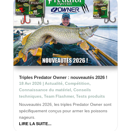
Triples Predator Owner : nouveautés 2026 !
18 Avr 2026
|
Actualité
,
Compétition
,
Connaissance du matériel
,
Conseils
techniques
,
Team Flashmer
,
Tests produits
Nouveautés 2026, les triples Predator Owner sont
spécifiquement conçus pour armer les poissons
nageurs.
LIRE LA SUITE...