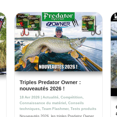
Triples Predator Owner :
nouveautés 2026 !
18 Avr 2026
|
Actualité
,
Compétition
,
Connaissance du matériel
,
Conseils
techniques
,
Team Flashmer
,
Tests produits
Nouveautés 2026, les triples Predator Owner