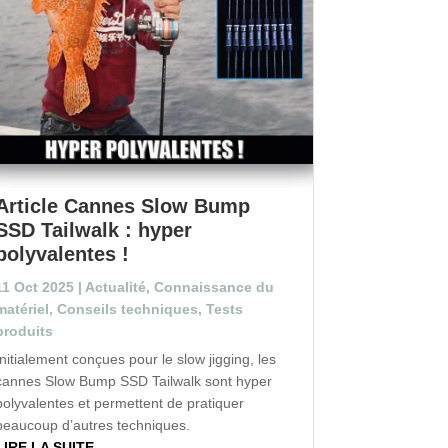
Article Cannes Slow Bump
SSD Tailwalk : hyper
polyvalentes !
11 Oct 2025
|
Actualité
,
Connaissance du
matériel
,
Conseils techniques
,
Tests
produits
Initialement conçues pour le slow jigging, les
cannes Slow Bump SSD Tailwalk sont hyper
polyvalentes et permettent de pratiquer
beaucoup d’autres techniques.
LIRE LA SUITE...