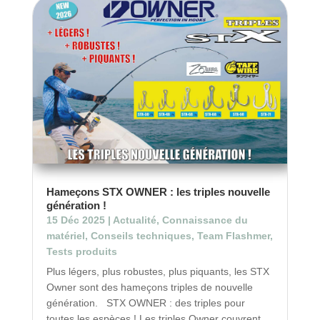
Hameçons STX OWNER : les triples nouvelle
génération !
15 Déc 2025
|
Actualité
,
Connaissance du
matériel
,
Conseils techniques
,
Team Flashmer
,
Tests produits
Plus légers, plus robustes, plus piquants, les STX
Owner sont des hameçons triples de nouvelle
génération. STX OWNER : des triples pour
toutes les espèces ! Les triples Owner couvrent