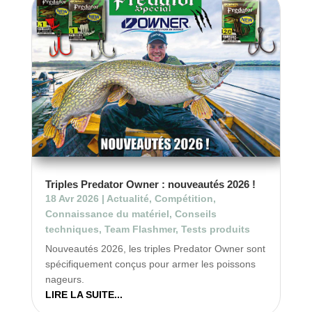
Triples Predator Owner : nouveautés 2026 !
18 Avr 2026
|
Actualité
,
Compétition
,
Connaissance du matériel
,
Conseils
techniques
,
Team Flashmer
,
Tests produits
Nouveautés 2026, les triples Predator Owner sont
spécifiquement conçus pour armer les poissons
nageurs.
LIRE LA SUITE...