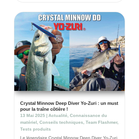
Crystal Minnow Deep Diver Yo-Zuri : un must
pour la traîne côtière !
13 Mai 2025
|
Actualité
,
Connaissance du
matériel
,
Conseils techniques
,
Team Flashmer
,
Tests produits
Le légendaire Crystal Minnow Deep Diver Yo-Zuri