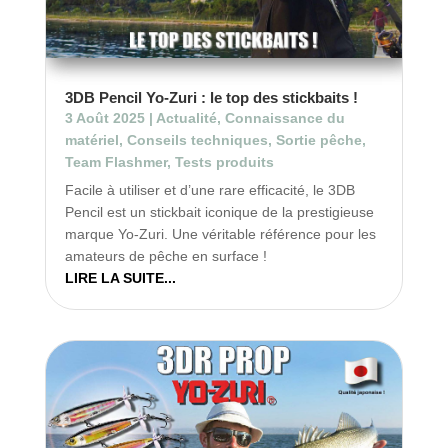
3DB Pencil Yo-Zuri : le top des stickbaits !
3 Août 2025
|
Actualité
,
Connaissance du
matériel
,
Conseils techniques
,
Sortie pêche
,
Team Flashmer
,
Tests produits
Facile à utiliser et d’une rare efficacité, le 3DB
Pencil est un stickbait iconique de la prestigieuse
marque Yo-Zuri. Une véritable référence pour les
amateurs de pêche en surface !
LIRE LA SUITE...