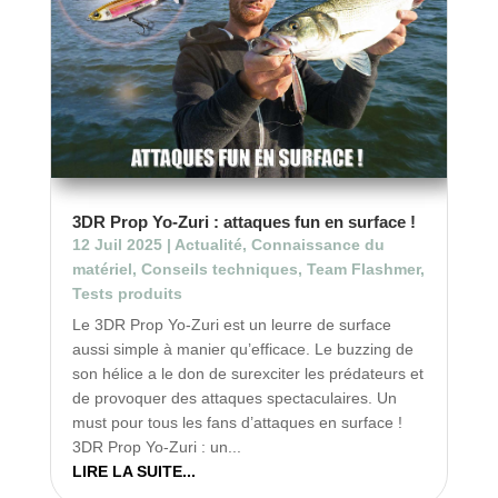
3DR Prop Yo-Zuri : attaques fun en surface !
12 Juil 2025
|
Actualité
,
Connaissance du
matériel
,
Conseils techniques
,
Team Flashmer
,
Tests produits
Le 3DR Prop Yo-Zuri est un leurre de surface
aussi simple à manier qu’efficace. Le buzzing de
son hélice a le don de surexciter les prédateurs et
de provoquer des attaques spectaculaires. Un
must pour tous les fans d’attaques en surface !
3DR Prop Yo-Zuri : un...
LIRE LA SUITE...