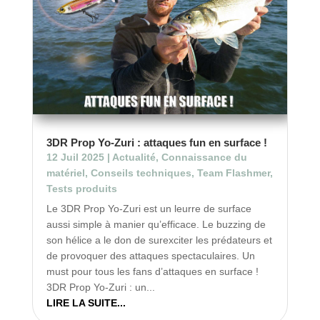
3DR Prop Yo-Zuri : attaques fun en surface !
12 Juil 2025
|
Actualité
,
Connaissance du
matériel
,
Conseils techniques
,
Team Flashmer
,
Tests produits
Le 3DR Prop Yo-Zuri est un leurre de surface
aussi simple à manier qu’efficace. Le buzzing de
son hélice a le don de surexciter les prédateurs et
de provoquer des attaques spectaculaires. Un
must pour tous les fans d’attaques en surface !
3DR Prop Yo-Zuri : un...
LIRE LA SUITE...