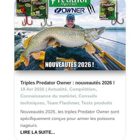
Triples Predator Owner : nouveautés 2026 !
18 Avr 2026
|
Actualité
,
Compétition
,
Connaissance du matériel
,
Conseils
techniques
,
Team Flashmer
,
Tests produits
Nouveautés 2026, les triples Predator Owner sont
spécifiquement conçus pour armer les poissons
nageurs.
LIRE LA SUITE...