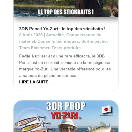
3DB Pencil Yo-Zuri : le top des stickbaits !
3 Août 2025
|
Actualité
,
Connaissance du
matériel
,
Conseils techniques
,
Sortie pêche
,
Team Flashmer
,
Tests produits
Facile à utiliser et d’une rare efficacité, le 3DB
Pencil est un stickbait iconique de la prestigieuse
marque Yo-Zuri. Une véritable référence pour les
amateurs de pêche en surface !
LIRE LA SUITE...