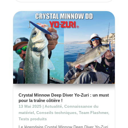
Crystal Minnow Deep Diver Yo-Zuri : un must
pour la traîne côtière !
13 Mai 2025
|
Actualité
,
Connaissance du
matériel
,
Conseils techniques
,
Team Flashmer
,
Tests produits
Le légendaire Crystal Minnow Deep Diver Yo-Zuri