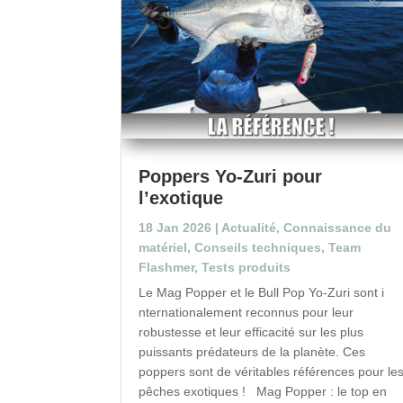
Poppers Yo-Zuri pour
l’exotique
18 Jan 2026
|
Actualité
,
Connaissance du
matériel
,
Conseils techniques
,
Team
Flashmer
,
Tests produits
Le Mag Popper et le Bull Pop Yo-Zuri sont i
nternationalement reconnus pour leur
robustesse et leur efficacité sur les plus
puissants prédateurs de la planète. Ces
poppers sont de véritables références pour le
pêches exotiques ! Mag Popper : le top en