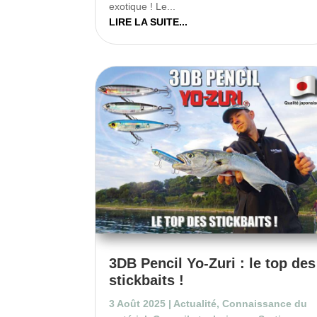
exotique ! Le...
LIRE LA SUITE...
3DB Pencil Yo-Zuri : le top des
stickbaits !
3 Août 2025
|
Actualité
,
Connaissance du