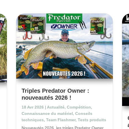
Triples Predator Owner :
nouveautés 2026 !
18 Avr 2026
|
Actualité
,
Compétition
,
Connaissance du matériel
,
Conseils
techniques
,
Team Flashmer
,
Tests produits
Nouveautés 2026, les triples Predator Owner