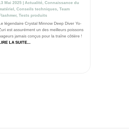
13 Mai 2025
|
Actualité
,
Connaissance du
matériel
,
Conseils techniques
,
Team
Flashmer
,
Tests produits
Le légendaire Crystal Minnow Deep Diver Yo-
Zuri est assurément un des meilleurs poissons
nageurs jamais conçus pour la traîne côtière !
LIRE LA SUITE...