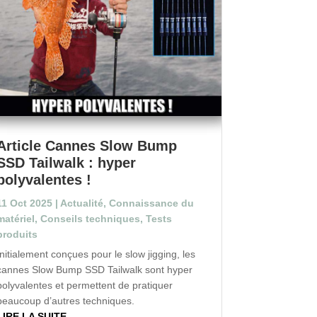
Article Cannes Slow Bump
SSD Tailwalk : hyper
polyvalentes !
11 Oct 2025
|
Actualité
,
Connaissance du
matériel
,
Conseils techniques
,
Tests
produits
Initialement conçues pour le slow jigging, les
cannes Slow Bump SSD Tailwalk sont hyper
polyvalentes et permettent de pratiquer
beaucoup d’autres techniques.
LIRE LA SUITE...