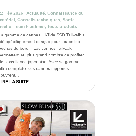
!
22 Fév 2026
|
Actualité
,
Connaissance du
matériel
,
Conseils techniques
,
Sortie
pêche
,
Team Flashmer
,
Tests produits
La gamme de cannes Hi-Tide SSD Tailwalk a
été spécifiquement conçue pour toutes les
pêches du bord. Les cannes Tailwalk
permettent au plus grand nombre de profiter
de l’excellence japonaise. Avec sa gamme
ultra complète, ces cannes nippones
couvrent...
LIRE LA SUITE...