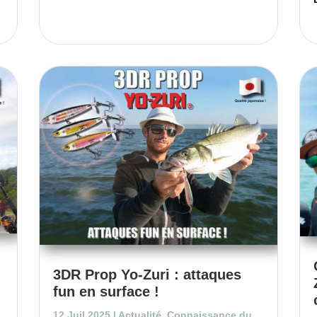
3DR Prop Yo-Zuri : attaques
fun en surface !
12 Juil 2025
|
Actualité
,
Connaissance du