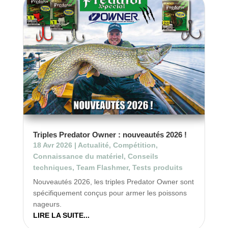
Triples Predator Owner : nouveautés 2026 !
18 Avr 2026
|
Actualité
,
Compétition
,
Connaissance du matériel
,
Conseils
techniques
,
Team Flashmer
,
Tests produits
Nouveautés 2026, les triples Predator Owner sont
spécifiquement conçus pour armer les poissons
nageurs.
LIRE LA SUITE...