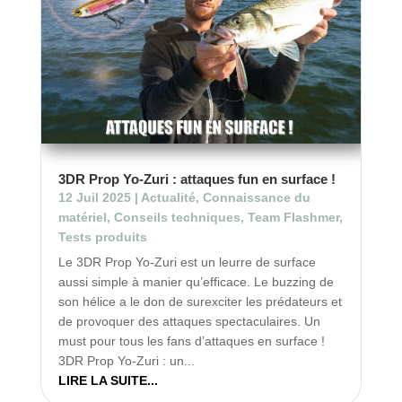
3DR Prop Yo-Zuri : attaques fun en surface !
12 Juil 2025
|
Actualité
,
Connaissance du
matériel
,
Conseils techniques
,
Team Flashmer
,
Tests produits
Le 3DR Prop Yo-Zuri est un leurre de surface
aussi simple à manier qu’efficace. Le buzzing de
son hélice a le don de surexciter les prédateurs et
de provoquer des attaques spectaculaires. Un
must pour tous les fans d’attaques en surface !
3DR Prop Yo-Zuri : un...
LIRE LA SUITE...