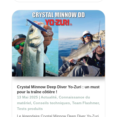
Crystal Minnow Deep Diver Yo-Zuri : un must
pour la traîne côtière !
13 Mai 2025
|
Actualité
,
Connaissance du
matériel
,
Conseils techniques
,
Team Flashmer
,
Tests produits
Le légendaire Crystal Minnow Deep Diver Yo-Zuri