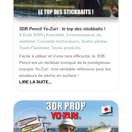
3DB Pencil Yo-Zuri : le top des stickbaits !
3 Août 2025
|
Actualité
,
Connaissance du
matériel
,
Conseils techniques
,
Sortie pêche
,
Team Flashmer
,
Tests produits
Facile à utiliser et d’une rare efficacité, le 3DB
Pencil est un stickbait iconique de la prestigieuse
marque Yo-Zuri. Une véritable référence pour les
amateurs de pêche en surface !
LIRE LA SUITE...