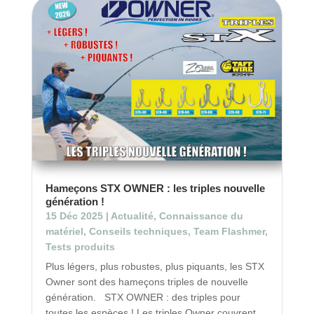
Hameçons STX OWNER : les triples nouvelle
génération !
15 Déc 2025
|
Actualité
,
Connaissance du
matériel
,
Conseils techniques
,
Team Flashmer
,
Tests produits
Plus légers, plus robustes, plus piquants, les STX
Owner sont des hameçons triples de nouvelle
génération. STX OWNER : des triples pour
toutes les espèces ! Les triples Owner couvrent