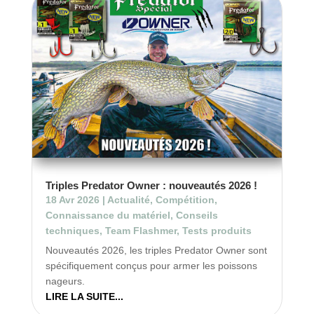
Triples Predator Owner : nouveautés 2026 !
18 Avr 2026
|
Actualité
,
Compétition
,
Connaissance du matériel
,
Conseils
techniques
,
Team Flashmer
,
Tests produits
Nouveautés 2026, les triples Predator Owner sont
spécifiquement conçus pour armer les poissons
nageurs.
LIRE LA SUITE...