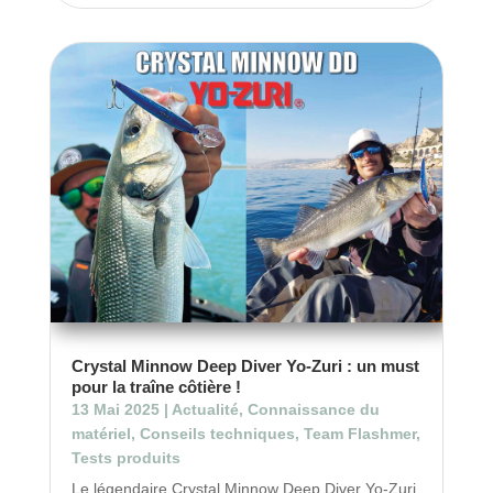
Crystal Minnow Deep Diver Yo-Zuri : un must
pour la traîne côtière !
13 Mai 2025
|
Actualité
,
Connaissance du
matériel
,
Conseils techniques
,
Team Flashmer
,
Tests produits
Le légendaire Crystal Minnow Deep Diver Yo-Zuri