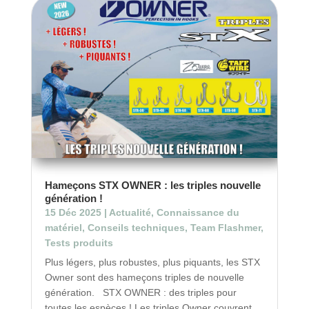
Hameçons STX OWNER : les triples nouvelle
génération !
15 Déc 2025
|
Actualité
,
Connaissance du
matériel
,
Conseils techniques
,
Team Flashmer
,
Tests produits
Plus légers, plus robustes, plus piquants, les STX
Owner sont des hameçons triples de nouvelle
génération. STX OWNER : des triples pour
toutes les espèces ! Les triples Owner couvrent