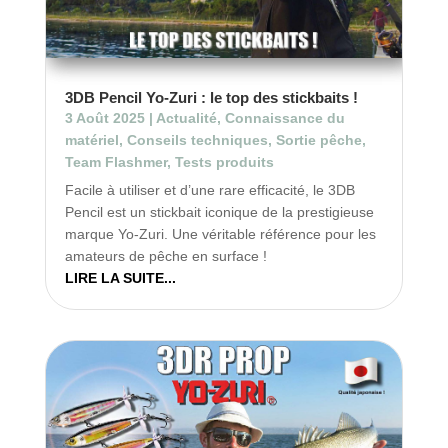
3DB Pencil Yo-Zuri : le top des stickbaits !
3 Août 2025
|
Actualité
,
Connaissance du
matériel
,
Conseils techniques
,
Sortie pêche
,
Team Flashmer
,
Tests produits
Facile à utiliser et d’une rare efficacité, le 3DB
Pencil est un stickbait iconique de la prestigieuse
marque Yo-Zuri. Une véritable référence pour les
amateurs de pêche en surface !
LIRE LA SUITE...