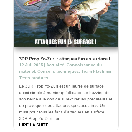
3DR Prop Yo-Zuri : attaques fun en surface !
12 Juil 2025
|
Actualité
,
Connaissance du
matériel
,
Conseils techniques
,
Team Flashmer
,
Tests produits
Le 3DR Prop Yo-Zuri est un leurre de surface
aussi simple à manier qu’efficace. Le buzzing de
son hélice a le don de surexciter les prédateurs et
de provoquer des attaques spectaculaires. Un
must pour tous les fans d’attaques en surface !
3DR Prop Yo-Zuri : un...
LIRE LA SUITE...